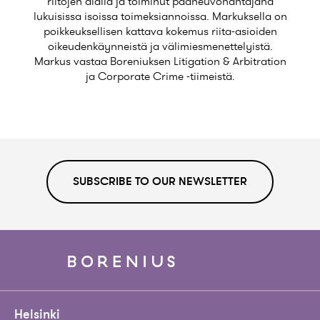
riitojen alalla ja toiminut pääneuvonantajana
lukuisissa isoissa toimeksiannoissa. Markuksella on
poikkeuksellisen kattava kokemus riita-asioiden
oikeudenkäynneistä ja välimiesmenettelyistä.
Markus vastaa Boreniuksen
Litigation & Arbitration
ja
Corporate Crime
-tiimeistä.
SUBSCRIBE TO OUR NEWSLETTER
Helsinki