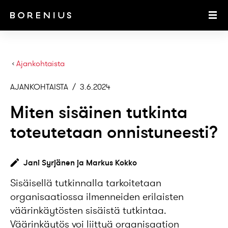
SKIP TO MAIN CONTENT
Togg
›
Ajankohtaista
AJANKOHTAISTA
/
3.6.2024
Miten sisäinen tutkinta
toteutetaan onnistuneesti?
Jani Syrjänen
ja
Markus Kokko
Sisäisellä tutkinnalla tarkoitetaan
organisaatiossa ilmenneiden erilaisten
väärinkäytösten sisäistä tutkintaa.
Väärinkäytös voi liittyä organisaation