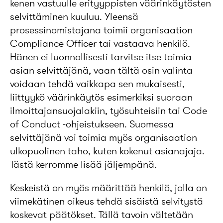
kenen vastuulle erityyppisten väärinkäytösten
selvittäminen kuuluu. Yleensä
prosessinomistajana toimii organisaation
Compliance Officer tai vastaava henkilö.
Hänen ei luonnollisesti tarvitse itse toimia
asian selvittäjänä, vaan tältä osin valinta
voidaan tehdä vaikkapa sen mukaisesti,
liittyykö väärinkäytös esimerkiksi suoraan
ilmoittajansuojalakiin, työsuhteisiin tai Code
of Conduct -ohjeistukseen. Suomessa
selvittäjänä voi toimia myös organisaation
ulkopuolinen taho, kuten kokenut asianajaja.
Tästä kerromme lisää jäljempänä.
Keskeistä on myös määrittää henkilö, jolla on
viimekätinen oikeus tehdä sisäistä selvitystä
koskevat päätökset. Tällä tavoin vältetään