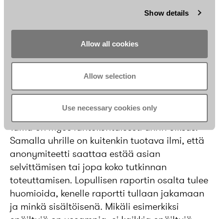
Show details
Allow all cookies
Salassapito ja sensitiivisyys
Tietosuojanäkökohdat ovat keskeisiä.
Allow selection
Mahdollinen uhri voi kokea tarvetta pitää
henkilöllisyytensä salassa joko epäillyltä tai
Use necessary cookies only
ylipäänsä kaikilta tutkintaan osallistujilta.
Tämä on myös lähtökohtaisesti uhrin oikeus.
Samalla uhrille on kuitenkin tuotava ilmi, että
anonymiteetti saattaa estää asian
selvittämisen tai jopa koko tutkinnan
toteuttamisen. Lopullisen raportin osalta tulee
huomioida, kenelle raportti tullaan jakamaan
ja minkä sisältöisenä. Mikäli esimerkiksi