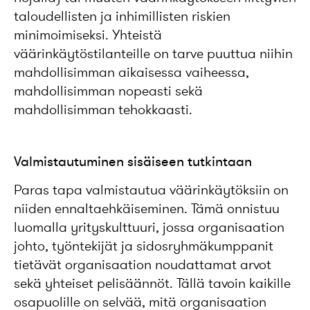
taloudellisten ja inhimillisten riskien
minimoimiseksi. Yhteistä
väärinkäytöstilanteille on tarve puuttua niihin
mahdollisimman aikaisessa vaiheessa,
mahdollisimman nopeasti sekä
mahdollisimman tehokkaasti.
Val­mis­tau­tu­mi­nen sisäiseen tutkintaan
Paras tapa valmistautua väärinkäytöksiin on
niiden ennaltaehkäiseminen. Tämä onnistuu
luomalla yrityskulttuuri, jossa organisaation
johto, työntekijät ja sidosryhmäkumppanit
tietävät organisaation noudattamat arvot
sekä yhteiset pelisäännöt. Tällä tavoin kaikille
osapuolille on selvää, mitä organisaation