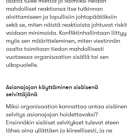
osalta tulee miettiä jo valmiiksi heidän
mahdolliset reaktionsa itse tutkinnan
aloittamiseen ja lopullisiin johtopäätöksiin
sekä se, miten näistä reaktioista johtuvat riskit
voidaan minimoida. Konfliktinhallintaan liittyy
myös sen määritteleminen, miten viestinnän
osalta toimitaan tiedon mahdollisesti
vuotaessa organisaation sisällä tai sen
ulkopuolelle.
Asianajajan käyttäminen sisäisenä
selvittäjänä
Miksi organisaation kannattaa antaa sisäinen
selvitys asianajajan hoidettavaksi?
Ensinnäkin sisäiset selvitykset tulevat eteen
lähes aina yllättäen ja kiireellisesti, ja ne