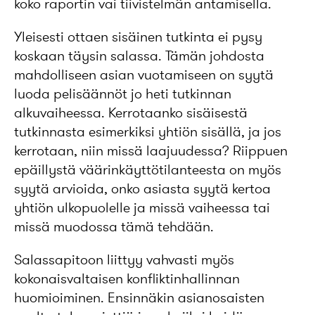
koko raportin vai tiivistelmän antamisella.
Yleisesti ottaen sisäinen tutkinta ei pysy
koskaan täysin salassa. Tämän johdosta
mahdolliseen asian vuotamiseen on syytä
luoda pelisäännöt jo heti tutkinnan
alkuvaiheessa. Kerrotaanko sisäisestä
tutkinnasta esimerkiksi yhtiön sisällä, ja jos
kerrotaan, niin missä laajuudessa? Riippuen
epäillystä väärinkäyttötilanteesta on myös
syytä arvioida, onko asiasta syytä kertoa
yhtiön ulkopuolelle ja missä vaiheessa tai
missä muodossa tämä tehdään.
Salassapitoon liittyy vahvasti myös
kokonaisvaltaisen konfliktinhallinnan
huomioiminen. Ensinnäkin asianosaisten