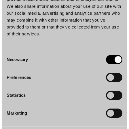
alussa ilmi hänen roolinsa epäiltynä ja siten
We also share information about your use of our site with
tutkinnan kohteena. Vaikka tämä voi vaikuttaa
our social media, advertising and analytics partners who
henkilön halukkuuteen edesauttaa asian
may combine it with other information that you’ve
provided to them or that they’ve collected from your use
selvittämistä, tällä tavalla vältetään
of their services.
mahdolliset myöhemmät väitteet
harhaanjohtamisesta, itsekriminointisuojasta
tai selvityksen puolueellisuudesta.
Consent
Mahdollisen uhrin osalta puolestaan on
Necessary
Selection
huomioitava hänen oikeutensa esimerkiksi
saada tieto lopullisista toimenpiteistä, jotta
Preferences
hän voi arvioida näiden subjektiivista
riittävyyttä omalta osaltaan.
Statistics
Marketing