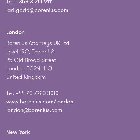
Tel.
+358 3 214 9111
jari.gadd@borenius.com
London
Borenius Attorneys UK Ltd
Level 19C, Tower 42
25 Old Broad Street
London EC2N 1HQ
United Kingdom
Tel.
+44 20 7920 3010
www.borenius.com/london
london@borenius.com
New York