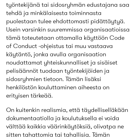
työntekijänä tai sidosryhmän edustajana saa
tehdä ja minkälaisesta toiminnasta
puolestaan tulee ehdottomasti pidättäytyä.
Usein varsinkin suuremmissa organisaatioissa
tämä toteutetaan ottamalla käyttöön Code
of Conduct -ohjeistus tai muu vastaava
käytäntö, jonka avulla organisaation
noudattamat yhteiskunnalliset ja sisäiset
pelisäännöt tuodaan työntekijöiden ja
sidosryhmien tietoon. Tämän lisäksi
henkilöstön kouluttaminen aiheesta on
erityisen tärkeää.
On kuitenkin realismia, että täydelliselläkään
dokumentaatiolla ja koulutuksella ei voida
välttää kaikkia väärinkäytöksiä, olivatpa ne
sitten tahattomia tai tahallisia. Tämän