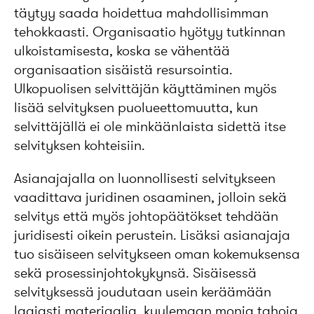
täytyy saada hoidettua mahdollisimman
tehokkaasti. Organisaatio hyötyy tutkinnan
ulkoistamisesta, koska se vähentää
organisaation sisäistä resursointia.
Ulkopuolisen selvittäjän käyttäminen myös
lisää selvityksen puolueettomuutta, kun
selvittäjällä ei ole minkäänlaista sidettä itse
selvityksen kohteisiin.
Asianajajalla on luonnollisesti selvitykseen
vaadittava juridinen osaaminen, jolloin sekä
selvitys että myös johtopäätökset tehdään
juridisesti oikein perustein. Lisäksi asianajaja
tuo sisäiseen selvitykseen oman kokemuksensa
sekä prosessinjohtokykynsä. Sisäisessä
selvityksessä joudutaan usein keräämään
laajasti materiaalia, kuulemaan monia tahoja