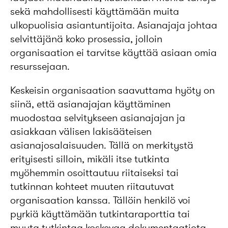
sekä mahdollisesti käyttämään muita
ulkopuolisia asiantuntijoita. Asianajaja johtaa
selvittäjänä koko prosessia, jolloin
organisaation ei tarvitse käyttää asiaan omia
resurssejaan.
Keskeisin organisaation saavuttama hyöty on
siinä, että asianajajan käyttäminen
muodostaa selvitykseen asianajajan ja
asiakkaan välisen lakisääteisen
asianajosalaisuuden. Tällä on merkitystä
erityisesti silloin, mikäli itse tutkinta
myöhemmin osoittautuu riitaiseksi tai
tutkinnan kohteet muuten riitautuvat
organisaation kanssa. Tällöin henkilö voi
pyrkiä käyttämään tutkintaraporttia tai
muuta tutkintaa koskevaa dokumentaatiota