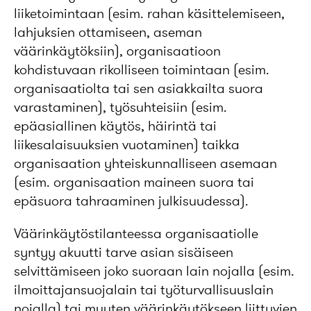
liiketoimintaan (esim. rahan käsittelemiseen,
lahjuksien ottamiseen, aseman
väärinkäytöksiin), organisaatioon
kohdistuvaan rikolliseen toimintaan (esim.
organisaatiolta tai sen asiakkailta suora
varastaminen), työsuhteisiin (esim.
epäasiallinen käytös, häirintä tai
liikesalaisuuksien vuotaminen) taikka
organisaation yhteiskunnalliseen asemaan
(esim. organisaation maineen suora tai
epäsuora tahraaminen julkisuudessa).
Väärinkäytöstilanteessa organisaatiolle
syntyy akuutti tarve asian sisäiseen
selvittämiseen joko suoraan lain nojalla (esim.
ilmoittajansuojalain tai työturvallisuuslain
nojalla) tai muuten väärinkäytökseen liittyvien