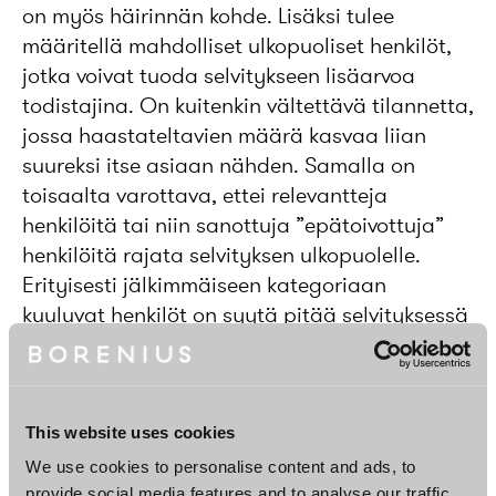
on myös häirinnän kohde. Lisäksi tulee
määritellä mahdolliset ulkopuoliset henkilöt,
jotka voivat tuoda selvitykseen lisäarvoa
todistajina. On kuitenkin vältettävä tilannetta,
jossa haastateltavien määrä kasvaa liian
suureksi itse asiaan nähden. Samalla on
toisaalta varottava, ettei relevantteja
henkilöitä tai niin sanottuja ”epätoivottuja”
henkilöitä rajata selvityksen ulkopuolelle.
Erityisesti jälkimmäiseen kategoriaan
kuuluvat henkilöt on syytä pitää selvityksessä
mukana, jotta mahdolliset väitteet selvityksen
puolueellisuudesta voidaan välttää.
Asianosaisten erilaiset oikeudet tulee
This website uses cookies
huomioida prosessin aikana. Esimerkiksi
We use cookies to personalise content and ads, to
epäillylle on syytä tuoda heti prosessin
provide social media features and to analyse our traffic.