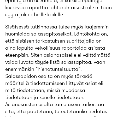
epäiltyjä on useampia, ei kaikkia epäiltyjä
koskevaa raporttia lähtökohtaisesti ole mitään
syytä jakaa heille kaikille.
Sisäisessä tutkinnassa tulee myös laajemmin
huomioida salassapitoseikat. Lähtökohta on,
että sisäisen tarkastuksen suorittajalla on
aina lopulta velvollisuus raportoida asiasta
eteenpäin. Siten asianosaiselle ei välttämättä
voida luvata täydellistä salassapitoa, vaan
enemmänkin ”hienotunteisuutta”.
Salassapidon osalta on myös tärkeää
määritellä tiedottamiseen liittyvät asiat eli
mitä tiedotetaan, missä muodossa
tiedotetaan ja kenelle tiedotetaan.
Asianosaisten osalta tämä usein tarkoittaa
sitä, että päätetään, toteutetaanko tiedotus