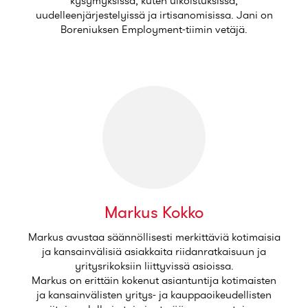
kysymyksissä, kuten ulkoistuksissa,
uudelleenjärjestelyissä ja irtisanomisissa. Jani on
Boreniuksen
Employment
-tiimin vetäjä.
Markus Kokko
Markus avustaa säännöllisesti merkittäviä kotimaisia
ja kansainvälisiä asiakkaita riidanratkaisuun ja
yritysrikoksiin liittyvissä asioissa.
Markus on erittäin kokenut asiantuntija kotimaisten
ja kansainvälisten yritys- ja kauppaoikeudellisten