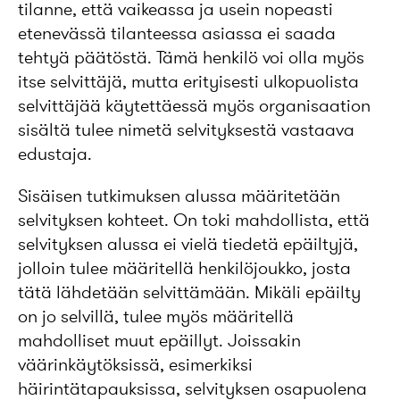
tilanne, että vaikeassa ja usein nopeasti
etenevässä tilanteessa asiassa ei saada
tehtyä päätöstä. Tämä henkilö voi olla myös
itse selvittäjä, mutta erityisesti ulkopuolista
selvittäjää käytettäessä myös organisaation
sisältä tulee nimetä selvityksestä vastaava
edustaja.
Sisäisen tutkimuksen alussa määritetään
selvityksen kohteet. On toki mahdollista, että
selvityksen alussa ei vielä tiedetä epäiltyjä,
jolloin tulee määritellä henkilöjoukko, josta
tätä lähdetään selvittämään. Mikäli epäilty
on jo selvillä, tulee myös määritellä
mahdolliset muut epäillyt. Joissakin
väärinkäytöksissä, esimerkiksi
häirintätapauksissa, selvityksen osapuolena